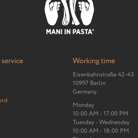
service
Working time
Eisenbahnstraße 42-43
10997 Berlin
Germany
ord
Monday
10:00 AM - 17:00 PM
Tuesday - Wednesday
10:00 AM - 18:00 PM