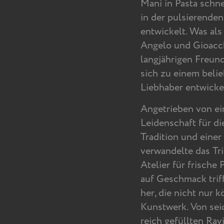
Mani in Pasta schn
in der pulsierende
entwickelt. Was al
Angelo und Gioacch
langjährigen Freund
sich zu einem belie
Liebhaber entwickel
Angetrieben von e
Leidenschaft für die
Tradition und einer 
verwandelte das Tri
Atelier für frische
auf Geschmack triff
her, die nicht nur k
Kunstwerk. Von seid
reich gefüllten Ravi