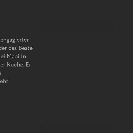
 engagierter
der das Beste
Bei Mani In
der Küche. Er
e
eht.