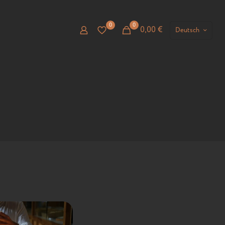
0
0
0,00
€
Deutsch